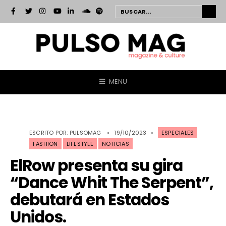
MENU
ESCRITO POR:
PULSOMAG
•
19/10/2023
•
ESPECIALES
FASHION
LIFESTYLE
NOTICIAS
ElRow presenta su gira
“Dance Whit The Serpent”,
debutará en Estados
Unidos.