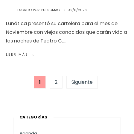
ESCRITO POR:
PULSOMAG
•
02/11/2023
Lunática presentó su cartelera para el mes de
Noviembre con viejos conocidos que darán vida a
las noches de Teatro C.
...
→
LEER MÁS
Paginación
1
2
Siguiente
de
entradas
CATEGORÍAS
Agenda