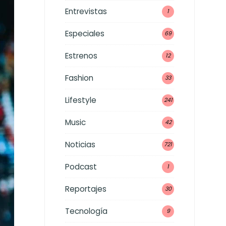
Entrevistas
1
Especiales
69
Estrenos
12
Fashion
33
Lifestyle
241
Music
42
Noticias
721
Podcast
1
Reportajes
30
Tecnología
9