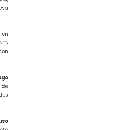
esa
s en
ocos
 con
uego
a de
ades
uso
cto