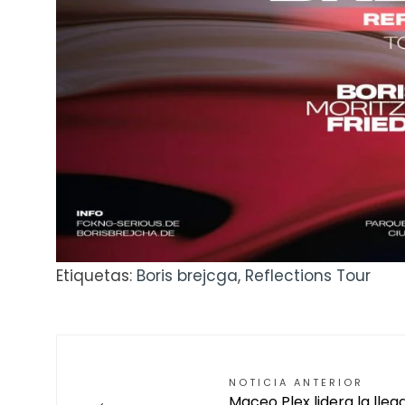
Etiquetas:
Boris brejcga
,
Reflections Tour
NOTICIA ANTERIOR
←
Maceo Plex lidera la lle