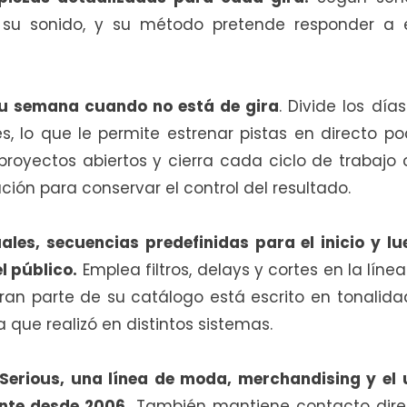
n su sonido, y su método pretende responder a 
su semana cuando no está de gira
. Divide los día
es, lo que le permite estrenar pistas en directo p
royectos abiertos y cierra cada ciclo de trabajo
ción para conservar el control del resultado.
uales, secuencias predefinidas para el inicio y l
l público.
Emplea filtros, delays y cortes en la líne
gran parte de su catálogo está escrito en tonalid
que realizó en distintos sistemas.
Serious, una línea de moda, merchandising y el 
nte desde 2006.
También mantiene contacto dire