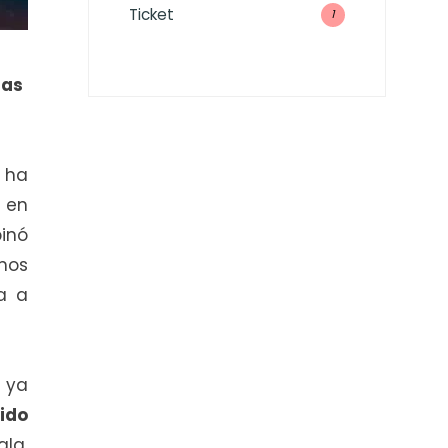
Ticket
1
ías
 ha
 en
inó
imos
a a
o ya
ido
la,