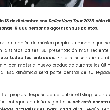
do 13 de diciembre con
Reflections Tour 2025
, sólo d
donde 16.000 personas agotaron sus boletos.
or la creación de música propia, un modelo que se
 distintos países. Su presentación más reciente,
gotó todas las entradas.
En ese escenario comb
ini con material nuevo producido durante los últ
l. Esa dinámica será parte central de su llegad
 pistas propias después de descubrir el DJing cuand
se enfoque continúa vigente: s
u set está constru
piezas actualizadas para cada gira.
Según seña