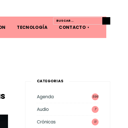
ON
TECNOLOGÍA
CONTACTO
CATEGORÍAS
as
Agenda
596
Audio
7
Crónicas
11