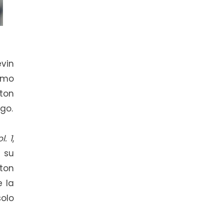
vin
omo
ton
go.
l. 1
,
 su
ton
e la
olo