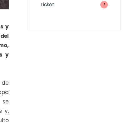
Ticket
1
s y
del
mo,
s y
 de
apa
o se
 y,
ito