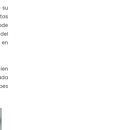
e su
stas
ode
 del
 en
ien
rada
ubes