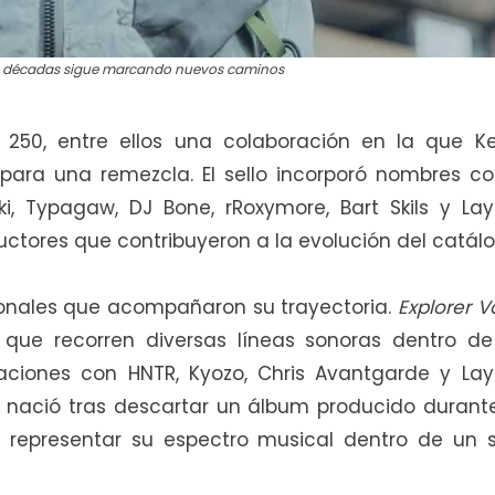
s décadas sigue marcando nuevos caminos
250, entre ellos una colaboración en la que Ke
para una remezcla. El sello incorporó nombres c
ki, Typagaw, DJ Bone, rRoxymore, Bart Skils y Lay
ctores que contribuyeron a la evolución del catálo
rsonales que acompañaron su trayectoria.
Explorer Vo
 que recorren diversas líneas sonoras dentro de
oraciones con HNTR, Kyozo, Chris Avantgarde y Lay
to nació tras descartar un álbum producido durant
representar su espectro musical dentro de un s