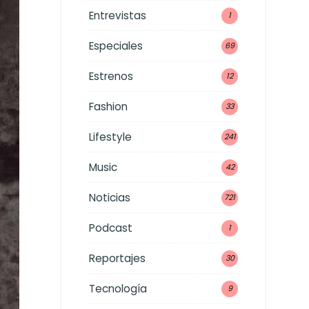
Entrevistas
1
Especiales
69
Estrenos
12
Fashion
33
Lifestyle
241
Music
42
Noticias
721
Podcast
1
Reportajes
30
Tecnología
9