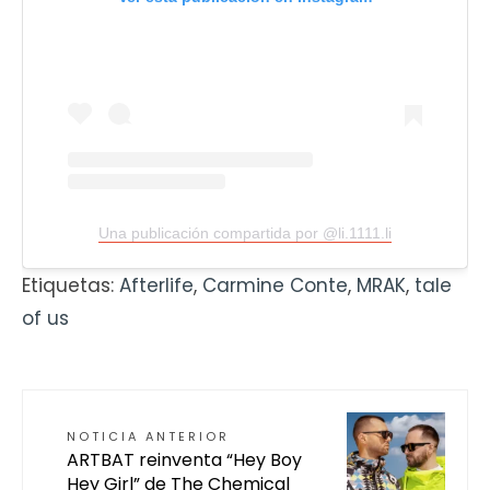
Una publicación compartida por @li.1111.li
Etiquetas:
Afterlife
,
Carmine Conte
,
MRAK
,
tale
of us
NOTICIA ANTERIOR
ARTBAT reinventa “Hey Boy
Hey Girl” de The Chemical