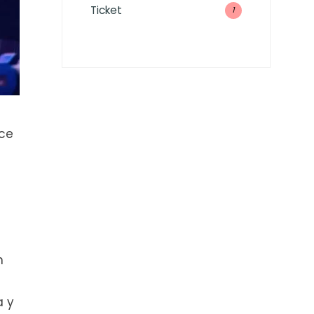
Ticket
1
ace
n
a y