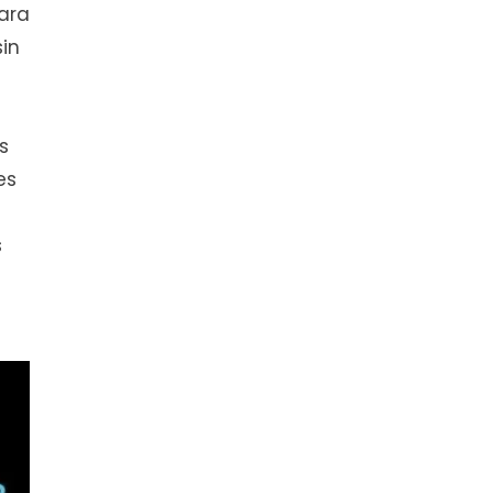
para
in
s
es
s