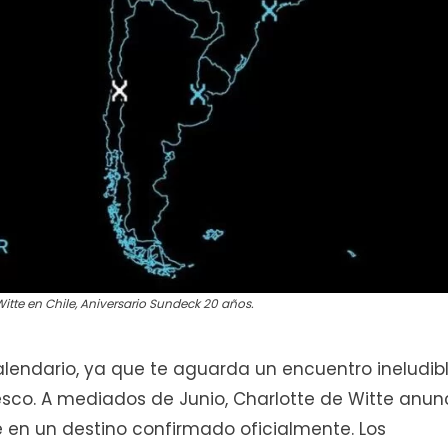
Witte en Chile, Aniversario Sundeck 20 años.
alendario, ya que te aguarda un encuentro ineludib
esco. A mediados de Junio, Charlotte de Witte anun
te en un destino confirmado oficialmente. Los