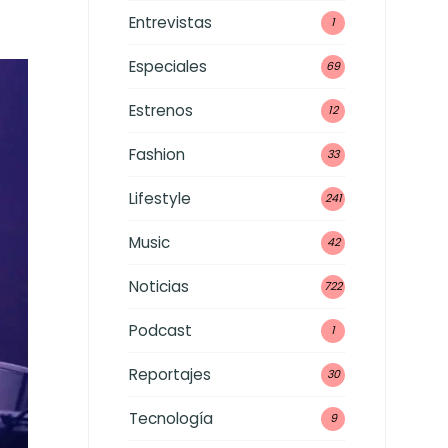
Entrevistas
1
Especiales
69
Estrenos
12
Fashion
33
Lifestyle
241
Music
42
Noticias
722
Podcast
1
Reportajes
30
Tecnología
9