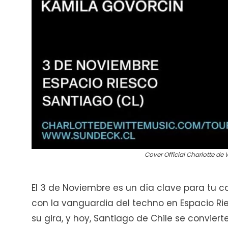
Cover Official Charlotte de 
El 3 de Noviembre es un día clave para tu c
con la vanguardia del techno en Espacio Ri
su gira, y hoy, Santiago de Chile se convier