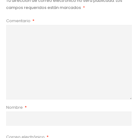
Tu dirección de correo electrónico no será publicada.
Los
campos requeridos están marcados
*
Comentario
*
Nombre
*
Correo electrónico
*