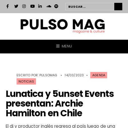
MENU
ESCRITO POR:
PULSOMAG
•
14/03/2023
•
AGENDA
NOTICIAS
Lunatica y 5unset Events
presentan: Archie
Hamilton en Chile
El dj y productor inglés regresa al país luego de una