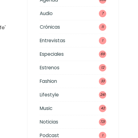
Audio
7
Crónicas
fe'
11
Entrevistas
1
Especiales
69
Estrenos
12
Fashion
33
Lifestyle
241
Music
42
Noticias
721
Podcast
1