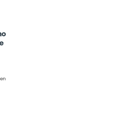
no
e
 en