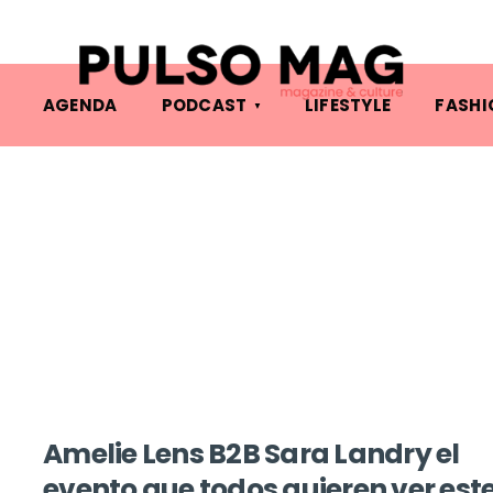
AGENDA
PODCAST
LIFESTYLE
FASHI
Amelie Lens B2B Sara Landry el
evento que todos quieren ver est