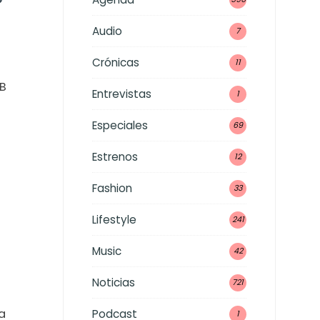
Audio
7
Crónicas
11
2B
Entrevistas
1
Especiales
69
Estrenos
12
Fashion
33
Lifestyle
241
Music
42
Noticias
721
a
Podcast
1