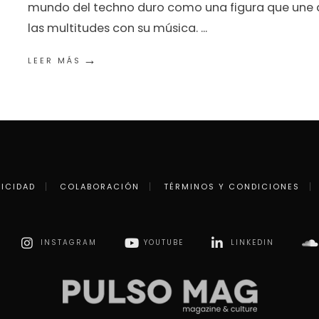
mundo del techno duro como una figura que une 
las multitudes con su música.
...
→
LEER MÁS
LICIDAD
COLABORACIÓN
TÉRMINOS Y CONDICIONES
INSTAGRAM
YOUTUBE
LINKEDIN