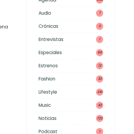
Audio
7
Crónicas
lena
11
Entrevistas
1
Especiales
69
Estrenos
12
Fashion
33
Lifestyle
241
Music
42
Noticias
722
Podcast
1