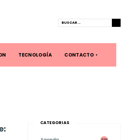
ON
TECNOLOGÍA
CONTACTO
CATEGORÍAS
e:
Agenda
596