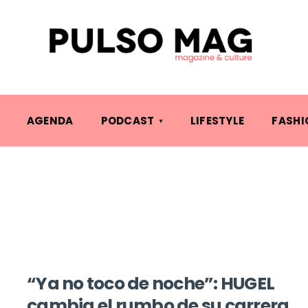
AGENDA
PODCAST
LIFESTYLE
FASHI
“Ya no toco de noche”: HUGEL
cambia el rumbo de su carrera