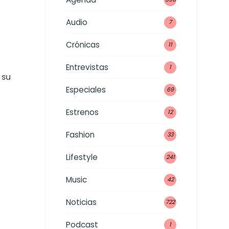
Audio
7
Crónicas
11
Entrevistas
1
 su
Especiales
69
Estrenos
12
Fashion
33
Lifestyle
241
Music
42
Noticias
722
Podcast
1