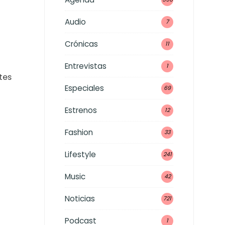
Audio
7
Crónicas
11
Entrevistas
1
tes
Especiales
69
Estrenos
12
Fashion
33
Lifestyle
241
Music
42
Noticias
721
Podcast
1