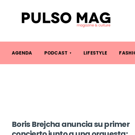
AGENDA
PODCAST
LIFESTYLE
FASHI
Boris Brejcha anuncia su primer
concierto junto a una orquesta: