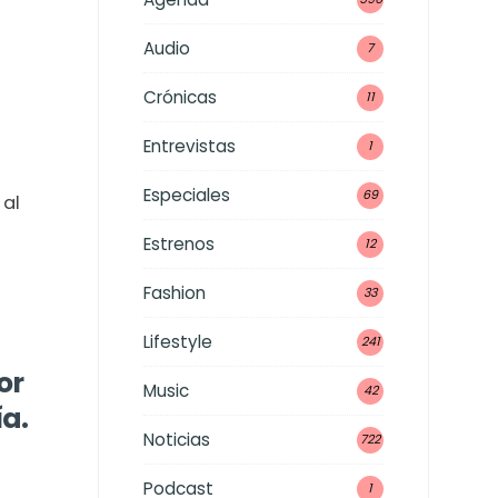
Audio
7
Crónicas
11
Entrevistas
1
Especiales
69
 al
Estrenos
12
Fashion
33
Lifestyle
241
or
Music
42
a.
Noticias
722
Podcast
1