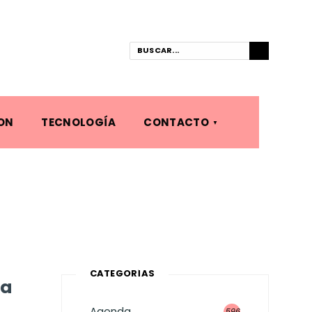
ON
TECNOLOGÍA
CONTACTO
CATEGORÍAS
na
Agenda
596