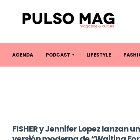
AGENDA
PODCAST
LIFESTYLE
FASHI
FISHER y Jennifer Lopez lanzan u
versión moderna de “Waiting For