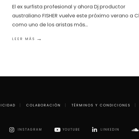
El ex surfista profesional y ahora Dj productor
australiano FISHER vuelve este próximo verano a C
como uno de los aristas más
...
→
LEER MÁS
LICIDAD
COLABORACIÓN
TÉRMINOS Y CONDICIONES
INSTAGRAM
YOUTUBE
LINKEDIN