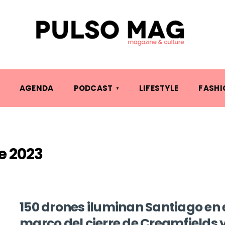
AGENDA
PODCAST
LIFESTYLE
FASHI
e 2023
150 drones iluminan Santiago en 
marco del cierre de Creamfields 