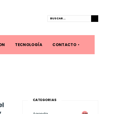
ON
TECNOLOGÍA
CONTACTO
CATEGORÍAS
el
y
Agenda
596