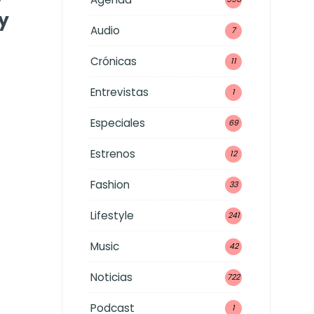
y
Audio
7
Crónicas
11
Entrevistas
1
Especiales
69
Estrenos
12
Fashion
33
Lifestyle
241
Music
42
Noticias
722
Podcast
1