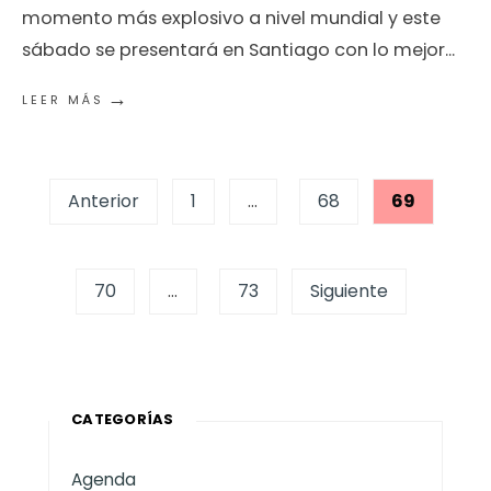
momento más explosivo a nivel mundial y este
sábado se presentará en Santiago con lo mejor
...
→
LEER MÁS
Paginación
Anterior
1
…
68
69
de
entradas
70
…
73
Siguiente
CATEGORÍAS
Agenda