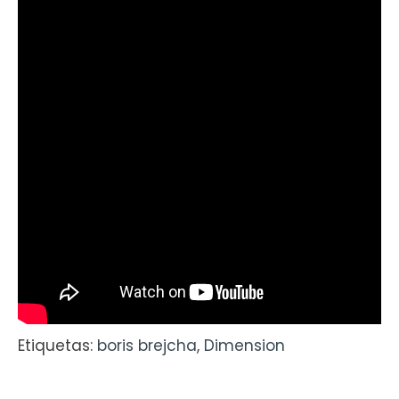
Etiquetas:
boris brejcha
,
Dimension